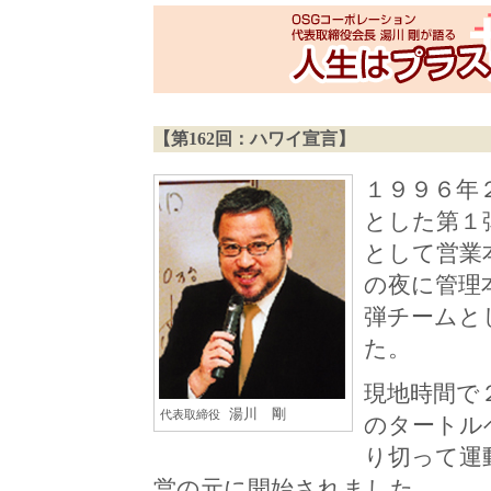
【第162回：ハワイ宣言】
１９９６年
とした第１
として営業
の夜に管理
弾チームと
た。
現地時間で
湯川 剛
代表取締役
のタートル
り切って運
営の元に開始されました。