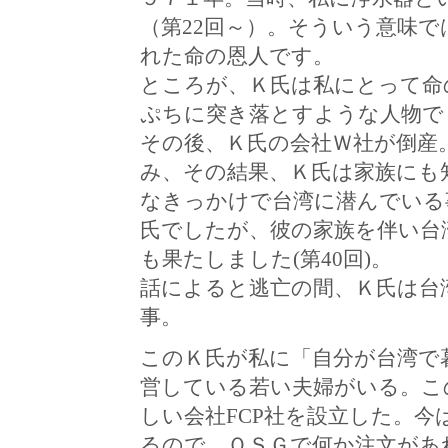
（第22回～）。そういう意味
れた命の恩人です。
ところが、Ｋ氏は私にとって命
ぷちに突き落とすような人物でも
その後、Ｋ氏の会社Ｗ社が倒産
み、その結果、Ｋ氏は家族にも
なきっかけで台湾に潜んでいる
氏でしたが、彼の家族を伴い台
も果たしました(第40回)。
話によると逃亡の間、Ｋ氏は台
事。
このＫ氏が私に「自分が台湾で
営している若い夫婦がいる。こ
しい会社FCP社を設立した。
るので、ＯＳＧで何か注文があ