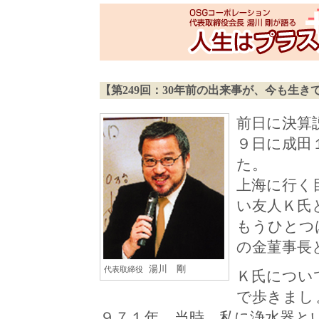
【第249回：30年前の出来事が、今も生き
前日に決算
９日に成田
た。
上海に行く
い友人Ｋ氏
もうひとつ
の金菫事長
湯川 剛
代表取締役
Ｋ氏につい
で歩きまし
９７１年。当時、私に浄水器と