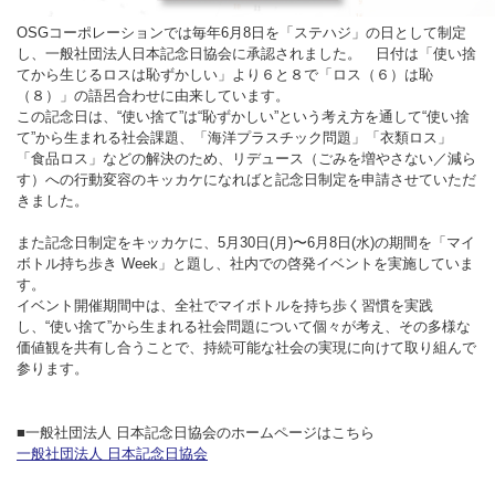
OSGコーポレーションでは毎年6月8日を「ステハジ」の日として制定
し、一般社団法人日本記念日協会に承認されました。 日付は「使い捨
てから生じるロスは恥ずかしい」より６と８で「ロス（６）は恥
（８）」の語呂合わせに由来しています。
この記念日は、“使い捨て”は“恥ずかしい”という考え方を通して“使い捨
て”から生まれる社会課題、「海洋プラスチック問題」「衣類ロス」
「食品ロス」などの解決のため、リデュース（ごみを増やさない／減ら
す）への行動変容のキッカケになればと記念日制定を申請させていただ
きました。
また記念日制定をキッカケに、5月30日(月)〜6月8日(水)の期間を「マイ
ボトル持ち歩き Week」と題し、社内での啓発イベントを実施していま
す。
イベント開催期間中は、全社でマイボトルを持ち歩く習慣を実践
し、“使い捨て”から生まれる社会問題について個々が考え、その多様な
価値観を共有し合うことで、持続可能な社会の実現に向けて取り組んで
参ります。
■一般社団法人 日本記念日協会のホームページはこちら
一般社団法人 日本記念日協会