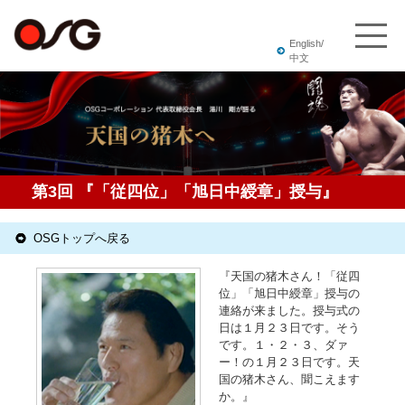
English/
中文
第3回 『「従四位」「旭日中綬章」授与』
OSGトップへ戻る
『天国の猪木さん！「従四
位」「旭日中綬章」授与の
連絡が来ました。授与式の
日は１月２３日です。そう
です。１・２・３、ダァ
ー！の１月２３日です。天
国の猪木さん、聞こえます
か。』