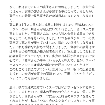
さて、私はすぐにロスの寛子さんに連絡をしました。授賞伝達
には元々、実弟の啓介さんが参加する事になっていましたが、
寛子さんの希望で長男寛太君が急遽日本に来るようになりまし
た。
寛太君は1月２１日夕刻に成田に到着しました。元猪木のマネ
ージャーの宇田川さんが迎えにいてくれました。当日３人で食
事をしました。宇田川さんは「いつも猪木会長を成田まで送り
迎えしていた事を思い出しました。いつも会長が座っている後
部座席に寛太君が座っていました。懐かしい気持ちになりまし
た」に私も神妙な気持ちで聞き入りました。食事中の話題はや
はり明日の授与伝達の後の記者会見です。寛太君にしてみれば
記者会見デビューになります。多少の日本語が出来ますので安
心です。「猪木さんの事をじいちゃんと呼んでいるが、スーパ
ースターアントニオ猪木の孫だけが呼ぶじいちゃんだけど、こ
このところは英語でグランパと言おうか」等、明日の記者会見
を控えての会話が食事中の話題でした。宇田川さんから「ガウ
ン」についても話が出ました。
翌日、授与伝達式に着ていくスーツは私がプレゼントする事に
なっていましたので、猪木の実弟の啓介さんと３人で買いに行
きました。店員さんがスーツに合った紺色のネクタイを選んで
くれましたが、私は「やはり赤いネクタイでしょう」という事