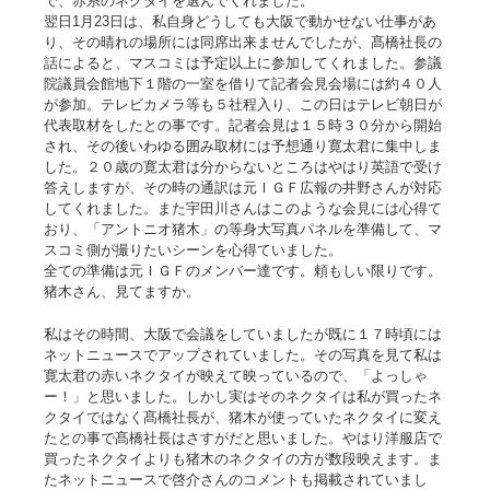
で、赤系のネクタイを選んでくれました。
翌日1月23日は、私自身どうしても大阪で動かせない仕事があ
り、その晴れの場所には同席出来ませんでしたが、髙橋社長の
話によると、マスコミは予定以上に参加してくれました。参議
院議員会館地下１階の一室を借りて記者会見会場には約４０人
が参加。テレビカメラ等も５社程入り、この日はテレビ朝日が
代表取材をしたとの事です。記者会見は１５時３０分から開始
され、その後いわゆる囲み取材には予想通り寛太君に集中しま
した。２０歳の寛太君は分からないところはやはり英語で受け
答えしますが、その時の通訳は元ＩＧＦ広報の井野さんが対応
してくれました。また宇田川さんはこのような会見には心得て
おり、「アントニオ猪木」の等身大写真パネルを準備して、マ
スコミ側が撮りたいシーンを心得ていました。
全ての準備は元ＩＧＦのメンバー達です。頼もしい限りです。
猪木さん、見てますか。
私はその時間、大阪で会議をしていましたが既に１７時頃には
ネットニュースでアップされていました。その写真を見て私は
寛太君の赤いネクタイが映えて映っているので、「よっしゃ
ー！」と思いました。しかし実はそのネクタイは私が買ったネ
クタイではなく髙橋社長が、猪木が使っていたネクタイに変え
たとの事で髙橋社長はさすがだと思いました。やはり洋服店で
買ったネクタイよりも猪木のネクタイの方が数段映えます。ま
たネットニュースで啓介さんのコメントも掲載されていまし