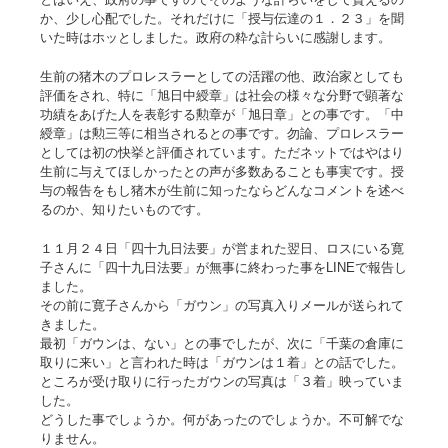
か、少し心配でした。それだけに「授与伝達の１．２３」を聞
いた時はホッとしました。政府の粋な計らいに感謝します。
生前の猪木のプロレスラーとしての活躍の他、政治家としても
評価をされ、特に「旭日中綬章」は社会の様々な分野で顕著な
功績をあげた人を表彰する勲章が「旭日章」との事です。「中
綬章」は勲三等に相当されるとの事です。勿論、プロレスラー
としては初の快挙と評価されています。ただネットではやはり
生前に与えてほしかったとの声が多数あることも事実です。授
与の報告をもし猪木が生前に知ったならどんなコメントを述べ
るのか、知りたいものです。
１１月２４日「四十九日法要」が営まれた翌日、ロスにいる寛
子さんに「四十九日法要」が無事に終わった事をLINEで報告し
ました。
その前に寛子さんから「ガウン」の写真入りメールが送られて
きました。
最初「ガウンは、ない」との事でしたが、次に「千葉の倉庫に
取りに来い」と言われた時は「ガウンは１着」との話でした。
ところが受け取りに行ったガウンの写真は「３着」映っていま
した。
どうした事でしょうか。何があったのでしょうか。不可解でな
りません。