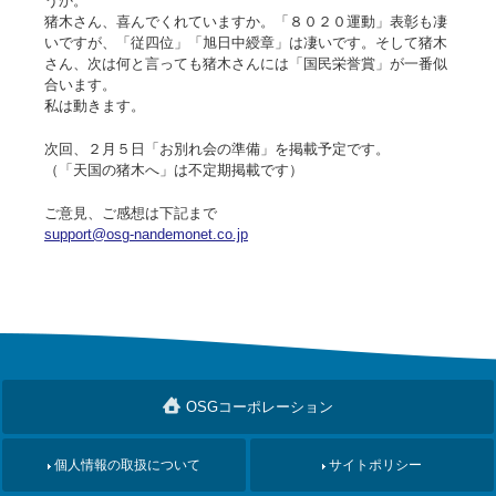
うか。
猪木さん、喜んでくれていますか。「８０２０運動」表彰も凄
いですが、「従四位」「旭日中綬章」は凄いです。そして猪木
さん、次は何と言っても猪木さんには「国民栄誉賞」が一番似
合います。
私は動きます。
次回、２月５日「お別れ会の準備」を掲載予定です。
（「天国の猪木へ」は不定期掲載です）
ご意見、ご感想は下記まで
support@osg-nandemonet.co.jp
OSGコーポレーション
個人情報の取扱について
サイトポリシー