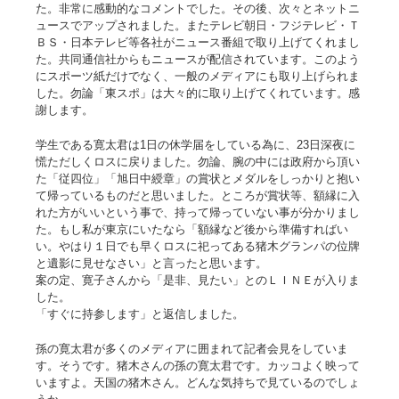
た。非常に感動的なコメントでした。その後、次々とネットニ
ュースでアップされました。またテレビ朝日・フジテレビ・Ｔ
ＢＳ・日本テレビ等各社がニュース番組で取り上げてくれまし
た。共同通信社からもニュースが配信されています。このよう
にスポーツ紙だけでなく、一般のメディアにも取り上げられま
した。勿論「東スポ」は大々的に取り上げてくれています。感
謝します。
学生である寛太君は1日の休学届をしている為に、23日深夜に
慌ただしくロスに戻りました。勿論、腕の中には政府から頂い
た「従四位」「旭日中綬章」の賞状とメダルをしっかりと抱い
て帰っているものだと思いました。ところが賞状等、額縁に入
れた方がいいという事で、持って帰っていない事が分かりまし
た。もし私が東京にいたなら「額縁など後から準備すればい
い。やはり１日でも早くロスに祀ってある猪木グランパの位牌
と遺影に見せなさい」と言ったと思います。
案の定、寛子さんから「是非、見たい」とのＬＩＮＥが入りま
した。
「すぐに持参します」と返信しました。
孫の寛太君が多くのメディアに囲まれて記者会見をしていま
す。そうです。猪木さんの孫の寛太君です。カッコよく映って
いますよ。天国の猪木さん。どんな気持ちで見ているのでしょ