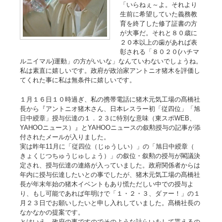
「いらねぇ～よ。それより
生前に希望していた義務教
育を終了した修了証書の方
が大事だ。それと８０歳に
２０本以上の歯があれば表
彰される「８０２０(ハチマ
ルニイマル)運動」の方がいいな」なんていわないでしょうね。
私は素直に嬉しいです。政府が政治家アントニオ猪木を評価し
てくれた事に私は無条件に嬉しいです。
１月１６日１０時過ぎ、私の携帯電話に猪木元気工場の髙橋社
長から『アントニオ猪木さん、日本レスラー初「従四位」「旭
日中綬章」授与伝達の１．２３に特別な意味（東スポWEB、
YAHOOニュース）』とYAHOOニュースの叙勲授与の記事が添
付されたメールが入りました。
実は昨年11月に「従四位（じゅうしい）」の「旭日中綬章（
きょくじつちゅうじゅしょう）」の叙位・叙勲の授与が閣議決
定され、授与伝達の連絡が入っていました。政府関係者からは
年内に授与伝達したいとの事でしたが、猪木元気工場の髙橋社
長が年末年始の猪木イベントもあり慌ただしい中での授与よ
り、もし可能であれば年明けで「１・２・３、ダァー！」の１
月２３日でお願いしたいと申し入れしていました。髙橋社長の
なかなかの提案です。
とはいえ、政府の事ですのでそのような計らいをして貰えるの